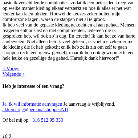
paste ik verschillende combinaties, zodat ik een beter idee kreeg van
op welke manier kleding elkaar versterkt en hoe ik alles er net wat
leuker kan laten uitzien. Hoewel de keuzes zeker buiten mijn
comfortzone lagen, waren de stappen niet al te groot.
Ik heb veel van de gepaste kleding gekocht en al aan gehad. Mensen
reageren enthousiast en met complimenten. Iedereen die ik
gesproken heb, wil ook zo’n dag. En terecht! Ik kan het ze van harte
aanbevelen. Niet alleen heb ik veel geleerd; ik voel me zekerder met
de kleding die ik heb gekocht en ik heb zelfs zin om zelf te gaan
shoppen (echt een nieuw gevoel), maar ik heb ook gewoon echt een
hele leuke en gezellige dag gehad. Hartelijk dank hiervoor!”
< Vorige
Volgende >
Heb je interesse of een vraag?
Ja, ik wil informatie aanvragen
Je aanvraag is vrijblijvend.
akkemarije@personalshopper.NU
Of bel mij op:
+316 512 95 330
10.0