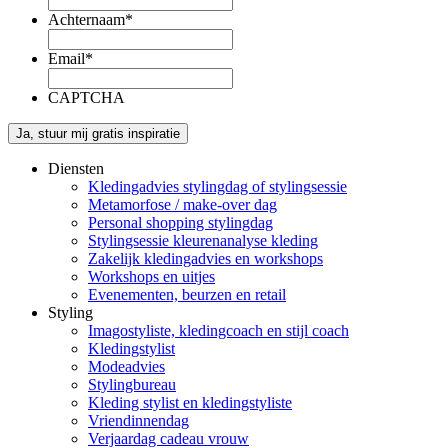
Achternaam
*
Email
*
CAPTCHA
Diensten
Kledingadvies stylingdag of stylingsessie
Metamorfose / make-over dag
Personal shopping stylingdag
Stylingsessie kleurenanalyse kleding
Zakelijk kledingadvies en workshops
Workshops en uitjes
Evenementen, beurzen en retail
Styling
Imagostyliste, kledingcoach en stijl coach
Kledingstylist
Modeadvies
Stylingbureau
Kleding stylist en kledingstyliste
Vriendinnendag
Verjaardag cadeau vrouw