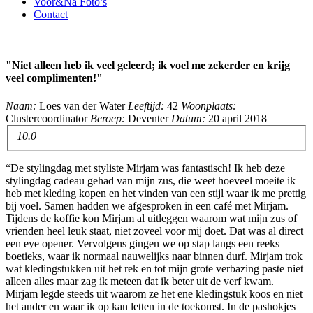
Voor&Na Foto’s
Contact
"Niet alleen heb ik veel geleerd; ik voel me zekerder en krijg
veel complimenten!"
Naam:
Loes van der Water
Leeftijd:
42
Woonplaats:
Clustercoordinator
Beroep:
Deventer
Datum:
20 april 2018
10.0
“De stylingdag met styliste Mirjam was fantastisch! Ik heb deze
stylingdag cadeau gehad van mijn zus, die weet hoeveel moeite ik
heb met kleding kopen en het vinden van een stijl waar ik me prettig
bij voel. Samen hadden we afgesproken in een café met Mirjam.
Tijdens de koffie kon Mirjam al uitleggen waarom wat mijn zus of
vrienden heel leuk staat, niet zoveel voor mij doet. Dat was al direct
een eye opener. Vervolgens gingen we op stap langs een reeks
boetieks, waar ik normaal nauwelijks naar binnen durf. Mirjam trok
wat kledingstukken uit het rek en tot mijn grote verbazing paste niet
alleen alles maar zag ik meteen dat ik beter uit de verf kwam.
Mirjam legde steeds uit waarom ze het ene kledingstuk koos en niet
het ander en waar ik op kan letten in de toekomst. In de pashokjes